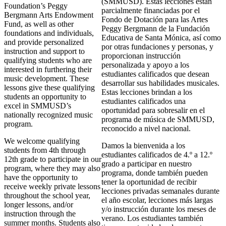
(SMMUSD). Estas lecciones están
Foundation’s Peggy
parcialmente financiadas por el
Bergmann Arts Endowment
Fondo de Dotación para las Artes
Fund, as well as other
Peggy Bergmann de la Fundación
foundations and individuals,
Educativa de Santa Mónica, así como
and provide personalized
por otras fundaciones y personas, y
instruction and support to
proporcionan instrucción
qualifying students who are
personalizada y apoyo a los
interested in furthering their
estudiantes calificados que desean
music development. These
desarrollar sus habilidades musicales.
lessons give these qualifying
Estas lecciones brindan a los
students an opportunity to
estudiantes calificados una
excel in SMMUSD’s
oportunidad para sobresalir en el
nationally recognized music
programa de música de SMMUSD,
program.
reconocido a nivel nacional.
We welcome qualifying
Damos la bienvenida a los
students from 4th through
estudiantes calificados de 4.º a 12.º
12th grade to participate in our
grado a participar en nuestro
program, where they may also
programa, donde también pueden
have the opportunity to
tener la oportunidad de recibir
receive weekly private lessons
lecciones privadas semanales durante
throughout the school year,
el año escolar, lecciones más largas
longer lessons, and/or
y/o instrucción durante los meses de
instruction through the
verano. Los estudiantes también
summer months. Students also