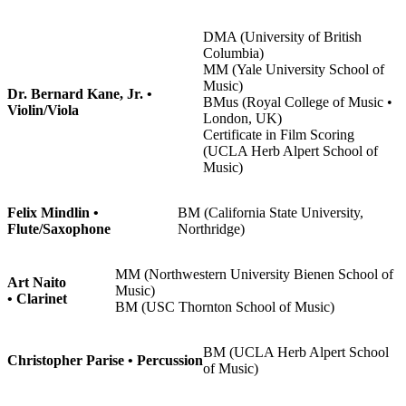
DMA (University of British
Columbia)
MM (Yale University School of
Music)
Dr. Bernard Kane, Jr. •
BMus (Royal College of Music •
Violin/Viola
London, UK)
Certificate in Film Scoring
(UCLA Herb Alpert School of
Music)
Felix Mindlin •
BM (California State University,
Flute/Saxophone
Northridge)
MM (Northwestern University Bienen School of
Art Naito
Music)
• Clarinet
BM (USC Thornton School of Music)
BM (UCLA Herb Alpert School
Christopher Parise • Percussion
of Music)