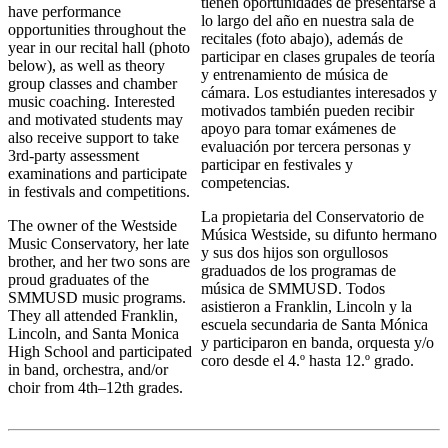
tienen oportunidades de presentarse a
have performance
lo largo del año en nuestra sala de
opportunities throughout the
recitales (foto abajo), además de
year in our recital hall (photo
participar en clases grupales de teoría
below), as well as theory
y entrenamiento de música de
group classes and chamber
cámara. Los estudiantes interesados y
music coaching. Interested
motivados también pueden recibir
and motivated students may
apoyo para tomar exámenes de
also receive support to take
evaluación por tercera personas y
3rd-party assessment
participar en festivales y
examinations and participate
competencias.
in festivals and competitions.
La propietaria del Conservatorio de
The owner of the Westside
Música Westside, su difunto hermano
Music Conservatory, her late
y sus dos hijos son orgullosos
brother, and her two sons are
graduados de los programas de
proud graduates of the
música de SMMUSD. Todos
SMMUSD music programs.
asistieron a Franklin, Lincoln y la
They all attended Franklin,
escuela secundaria de Santa Mónica
Lincoln, and Santa Monica
y participaron en banda, orquesta y/o
High School and participated
coro desde el 4.º hasta 12.º grado.
in band, orchestra, and/or
choir from 4th–12th grades.